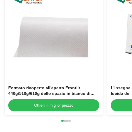
Formato ricoperto all'aperto Frontlit
L'insegna 
440g/510g/610g dello spazio in bianco di
lucida del
Rolls dell'insegna del PVC ampio
Ottieni il miglior prezzo