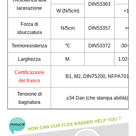
DIN53363
lacerazione
W (N/5cm)
>130
Forza di
N/5cm
DIN53357
>40
sbucciatura
Termoresistenza
℃
DIN53372
-30~+7
Larghezza
M.
1.02~3.
Certificazione
B1, M2, DIN75200, NFPA701
del franco
Tensione di
≥34 Dan (che stampa abilità)
bagnatura