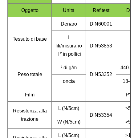
Oggetto
Unità
Ref.test
Dati
Denaro
DIN60001
I
Tessuto di base
fili/misurano
DIN53853
il ² in pollici
² di g/m
440-55
Peso totale
DIN53352
oncia
13-16.
Film
PVC
L (N/5cm)
>500
Resistenza alla
DIN53354
trazione
W (N/5cm)
>500
L (N/5cm)
>130
Resistenza alla