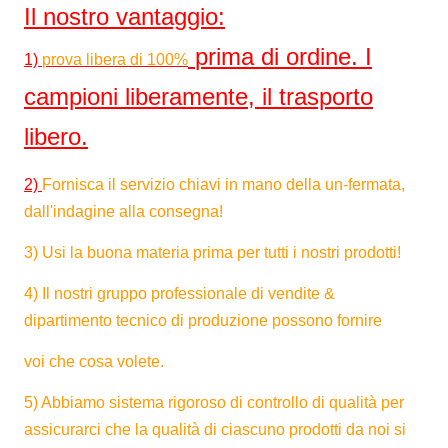
Il nostro vantaggio:
L (N/5cm)
>170
Resistenza alla
DIN53363
prima di ordine. I
lacerazione
1)
prova libera di 100%
W (N/5cm)
>170
campioni liberamente, il trasporto
Forza di
N/5cm
DIN53357
>40
libero.
sbucciatura
Termoresistenza
℃
DIN53372
-30~+7
2)
Fornisca il servizio chiavi in mano della un-fermata,
dall'indagine alla consegna!
Larghezza
M.
1.02~3.
3) Usi la buona materia prima per tutti i nostri prodotti!
Certificazione
B1, M2, DIN75200, NFPA701
4) Il nostri gruppo professionale di vendite &
del franco
dipartimento tecnico di produzione possono fornire
Tensione di
≥34 Dan (che stampa abilità)
voi che cosa volete.
bagnatura
5) Abbiamo sistema rigoroso di controllo di qualità per
assicurarci che la qualità di ciascuno prodotti da noi si