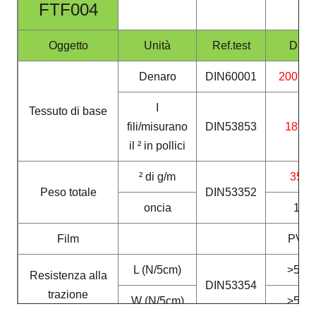
FTF004
Oggetto
Unità
Ref.test
Dati
Denaro
DIN60001
200*30
I
Tessuto di base
fili/misurano
DIN53853
18*12
il ² in pollici
² di g/m
350
Peso totale
DIN53352
oncia
10
Film
PVC
L (N/5cm)
>580
Resistenza alla
DIN53354
trazione
W (N/5cm)
>580