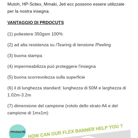
Mutoh, HP-Scitex, Mmaki, Jeti ecc possono essere utilizzate
per la nostra insegna.
4) Alto allungamento
3) Esposizione,
su
.
decorazione di mostra
abilità strappante
VANTAGGIO DI PRDOCUTS
del tabellone per le
5) Controllo perfetto
(1) poliestere 350gsm 100%
affissioni
dell'inchiostro
4) manifesto all'aperto di
(2) ad alta resistenza su /Tearing di tensione /Peeling
sull'insegna
ampio formato.
(3) buona stampa
6)
Abilità di stampa
(4) impermeabilizza può proteggere l'insegna
perfetta sull'insegna
(5) buona scorrevolezza sulla superficie
(6) il di lunghezza standard: lunghezza di 50M e larghezza di
1.02m-3.2m
(7) dimensione del campione (rotolo dello strato A4 e del
campione di 1mx1m)