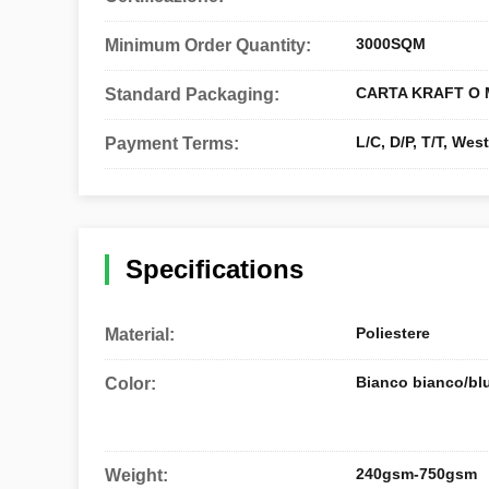
3000SQM
Minimum Order Quantity:
CARTA KRAFT O
Standard Packaging:
L/C, D/P, T/T, We
Payment Terms:
Specifications
Poliestere
Material:
Bianco bianco/blu
Color:
240gsm-750gsm
Weight: