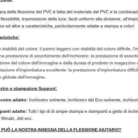
izione:
gna della flessione del PVC è fatta del materiale del PVC e la combinazio
lessibilità, trasmissione della luce, facili uniformi alla divisione, all'imp
ce ed altre a caratteristiche, particolarmente adatte a stampa a colori
eristiche:
e stabilità del colore: il panno leggero con stabilità del colore difficile,
na prestazione di assorbimento dell'inchiostro: la prestazione di assorb
zione del colore dell'immagine e della durata di prodotto in magazzino d
stazione d'impionbatura eccellente: la prestazione d'impionbatura diffic
to globale dell'immagine.
ostro e stampatore Support:
iostro adatto:
Inchiostro solvente, inchiostro del Eco-solvente, inchios
panti adatte:
Tutti i tipi di di ampie stampa e stampanti a getto di inc
, Mmaki, Jeti ecc.
PUÒ LA NOSTRA INSEGNA DELLA FLESSIONE AIUTARVI?