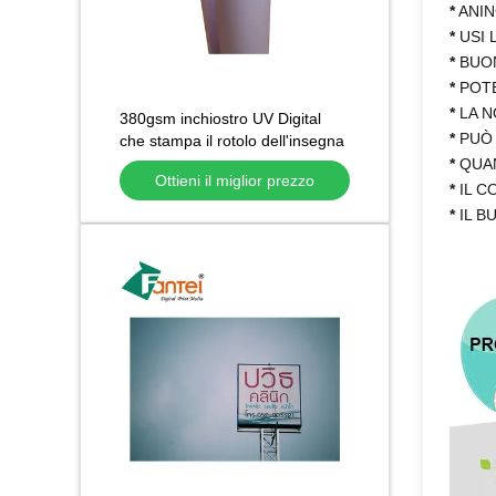
*
ANIN
*
USI 
*
BUON
*
POTE
*
LA N
380gsm inchiostro UV Digital
*
PUÒ 
che stampa il rotolo dell'insegna
della flessione dell'insegna
*
QUAN
Ottieni il miglior prezzo
500DX500D
*
IL C
*
IL B