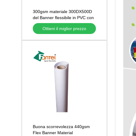
300gsm materiale 300DX500D
del Banner flessibile in PVC con
forte stabilità del colore
Ottieni il miglior prezzo
Buona scorrevolezza 440gsm
Flex Banner Material