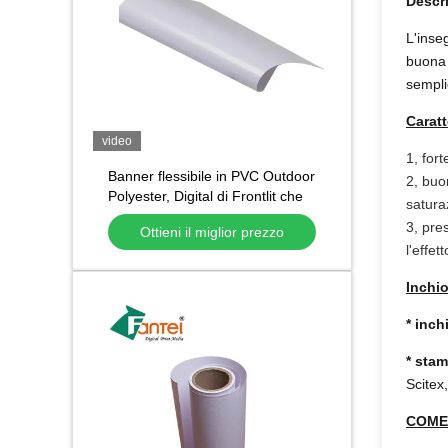
Descr
L'inse
buona f
sempli
Caratt
video
1, fort
Banner flessibile in PVC Outdoor
2, buo
Polyester, Digital di Frontlit che
satura
stampa materiale 8oz
3, pre
Ottieni il miglior prezzo
l'effet
Inchi
* inch
* stam
Scitex
COME 