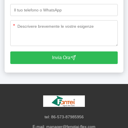
*
Invia Ora
tel: 86-573-87985956
E-mail:
manager@fengtai-flex.com