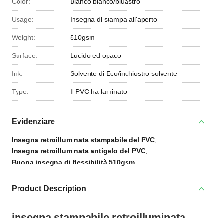
Color:
Bianco bianco/bluastro
Usage:
Insegna di stampa all'aperto
Weight:
510gsm
Surface:
Lucido ed opaco
Ink:
Solvente di Eco/inchiostro solvente
Type:
Il PVC ha laminato
Evidenziare
Insegna retroilluminata stampabile del PVC
,
Insegna retroilluminata antigelo del PVC
,
Buona insegna di flessibilità 510gsm
Product Description
insegna stampabile retroilluminata