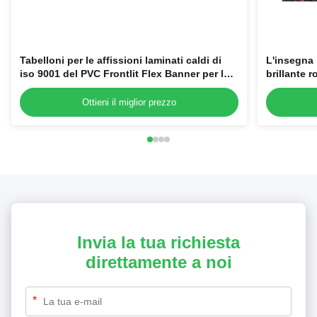
Tabelloni per le affissioni laminati caldi di
L'insegna 
iso 9001 del PVC Frontlit Flex Banner per la
brillante r
pubblicità
Ottieni il miglior prezzo
Invia la tua richiesta
direttamente a noi
*