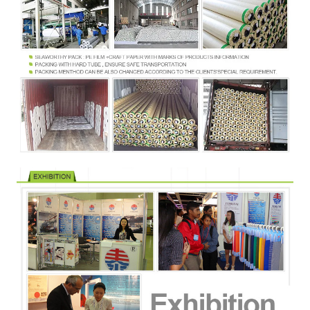
Forza di
N/5cm
DIN53357
>40
sbucciatura
Termoresistenza
℃
DIN53372
-30~+7
Larghezza
M.
1.02~3.
Certificazione
B1, M2, DIN75200, NFPA701
del franco
Tensione di
≥34 Dan (che stampa abilità)
bagnatura