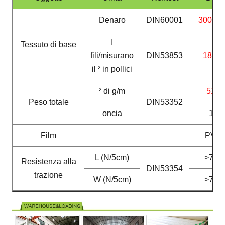
Denaro
DIN60001
300*50
I
Tessuto di base
fili/misurano
DIN53853
18*12
il ² in pollici
² di g/m
510
Peso totale
DIN53352
oncia
15
Film
PVC
L (N/5cm)
>750
Resistenza alla
DIN53354
trazione
W (N/5cm)
>700
L (N/5cm)
>230
Resistenza alla
DIN53363
lacerazione
W (N/5cm)
>200